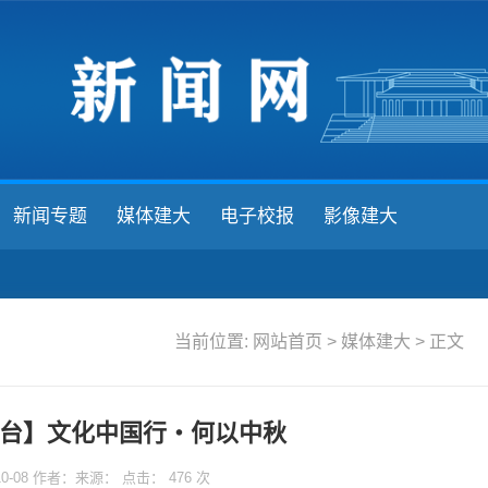
新闻专题
媒体建大
电子校报
影像建大
当前位置:
网站首页
>
媒体建大
> 正文
台】文化中国行・何以中秋
10-08 作者：来源： 点击：
476
次