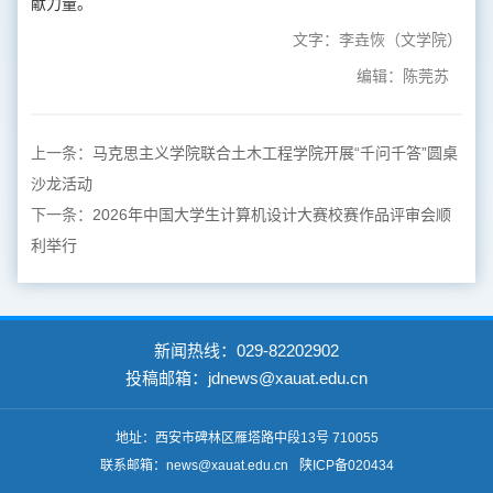
献力量。
文字：李垚恢（文学院）
编辑：陈莞苏
上一条：
马克思主义学院联合土木工程学院开展“千问千答”圆桌
沙龙活动
下一条：
2026年中国大学生计算机设计大赛校赛作品评审会顺
利举行
新闻热线：029-82202902
投稿邮箱：jdnews@xauat.edu.cn
地址：西安市碑林区雁塔路中段13号 710055
联系邮箱：news@xauat.edu.cn
陕ICP备020434