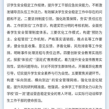
识学生安全稳定工作规律，提升学工干部应急处突能力，不断激
发辅导员队伍工作活力，有效解决学生安全稳定工作中存在的问
题和不足。二要坚持制度引领，强化政策保障，夯实“责任扛在
肩、工作抓到位”工作意识，构建奖罚分明的考核机制，全面完
善学生安全管理制度体系。三要优化工作模式，构建“预防为
主、全程管控”工作机制，严格落实请销假、晚点名等工作要
求，健全信息收集、意见反馈、矛盾化解、风险排查等工作安
排，明晰事件处理流程与责任边界。四要创新安全教育实践形
式，探索“体验式” “浸润式”教育模式，着力提升安全宣传教育实
效性，坚持问题导向，针对不同学生群体特点，开展差异化教育
引导，切实提升学生安全素养与行为自觉。五要聚焦关键环节，
构建 “纵向到底、横向到边” 的安全管理网络，强化信息化赋
能，提升风险研判精准度。他强调，全体学工干部须全力以赴为
学校“双一流”建设营造稳定安全的育人环境，以实际行动诠释学
生工作干部的使命担当。