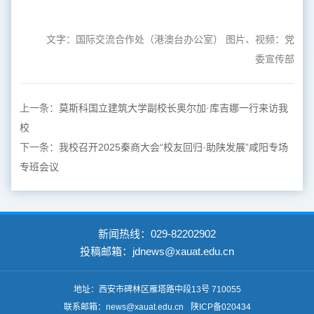
文字：国际交流合作处（港澳台办公室） 图片、视频：党
委宣传部
上一条：
莫斯科国立建筑大学副校长奥尔加·库吉娜一行来访我
校
下一条：
我校召开2025秦商大会“校友回归·助陕发展”咸阳专场
专班会议
新闻热线：029-82202902
投稿邮箱：jdnews@xauat.edu.cn
地址：西安市碑林区雁塔路中段13号 710055
联系邮箱：news@xauat.edu.cn
陕ICP备020434