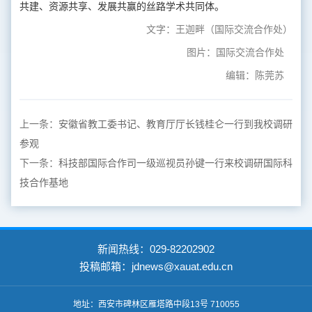
共建、资源共享、发展共赢的丝路学术共同体。
文字：王迦畔（国际交流合作处）
图片：国际交流合作处
编辑：陈莞苏
上一条：
安徽省教工委书记、教育厅厅长钱桂仑一行到我校调研
参观
下一条：
科技部国际合作司一级巡视员孙键一行来校调研国际科
技合作基地
新闻热线：029-82202902
投稿邮箱：jdnews@xauat.edu.cn
地址：西安市碑林区雁塔路中段13号 710055