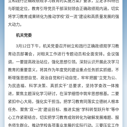
立和践行正确政绩观学习教育的实施方案》要求，立足学科特色
与职能定位，教育引导党员干部深刻领会正确政绩观内涵，切实
将学习教育成果转化为推动学校“双一流”建设和高质量发展的强
大动力。
机关党委
3月12日下午，机关党委召开树立和践行正确政绩观学习教
育动员部署会，对相关工作进行专题动员和全面安排。会议强
调，一要提高政治站位，强化思想引领。深刻认识开展此次学习
教育的重要意义，将其作为年度党的建设重点任务抓实抓细，不
断增强思想自觉、政治自觉和行动自觉，牢牢把握“立党为公、
为民造福、科学决策、真抓实干”总要求，坚持学查改一体推
进，聚焦主题深化学习研讨，在深学细悟中筑牢思想根基。二要
紧扣中心大局，强化实干担当。把学习教育同落实立德树人根本
任务、聚焦“双一流”建设目标、推进实施“学科转型跃升年”等中
心工作紧密结合，切实把学习教育成效转化为破解发展难题、服
务师生群众、推动学校各项事业发展的实际行动。三要压实工作