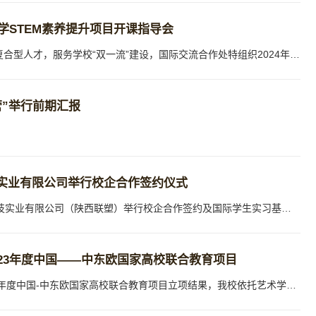
大学STEM素养提升项目开课指导会
为培养具有国际视野、创新意识的跨学科复合型人才，服务学校“双一流”建设，国际交流合作处特组织2024年新加坡南洋理工大学STEM素养提升项目，并于4月19日为参团学生召开开课指导会。近年来学校在不断强化土木建筑、环境生态、材料冶金学科领域的优势与特色的同时，加大传统工科、信息类学科、基础学科、人文社科等学科建设力度，增强学校学科整体可持续发展能力，形成适应新时代发展的更高层级、更高水平的“建筑科技”学科链...
营”举行前期汇报
实业有限公司举行校企合作签约仪式
4月7日，我校国际教育学院与陕西联塑科技实业有限公司（陕西联塑）举行校企合作签约及国际学生实习基地揭牌仪式。陕西联塑总经理褚绥红、行政与人力资源部主管刘云等企业负责人，我校国际教育学院常务副院长段中兴、副院长吴宇、留学生管理办公室工作人员及国际学生代表参加仪式。签约仪式上，与会人员观看了校企双方宣传片。褚绥红对学院一行表示欢迎，他对企业规模、科技创新、战略规划及国际交流等作了简要...
23年度中国——中东欧国家高校联合教育项目
近日，中国教育国际交流协会公布了2023年度中国-中东欧国家高校联合教育项目立项结果，我校依托艺术学院申报的“中斯公共艺术景观设计创新人才交流培养项目”成功获批。近年来，为进一步加强我国与中东欧国家教育合作与交流，落实《中国—中东欧国家合作杜布罗夫尼克纲要》精神，中国教育国际交流协会特设立“中国—中东欧国家高校联合教育项目”。此次申报基于我校与斯洛文尼亚卢布尔雅那大学的长期合作，以两校开展人才联合培...