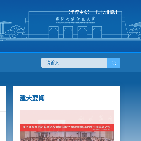
【学校主页】
【进入旧版】
建大要闻