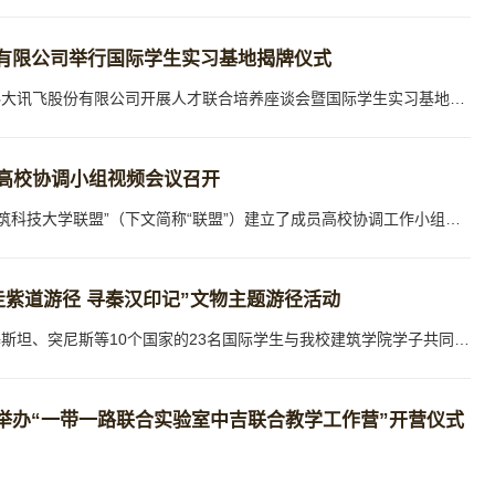
有限公司举行国际学生实习基地揭牌仪式
5月11日，我校国际教育学院师生一行赴科大讯飞股份有限公司开展人才联合培养座谈会暨国际学生实习基地揭牌仪式。我校国际教育学院常务副院长段中兴、副院长吴宇、建筑学院和文学院教师代表及20名国际学生等参加活动，科大讯飞高教行业总监焦永禄主持座谈会。座谈会上，焦永禄对我校师生的来访表示欢迎，他简要介绍了科大讯飞的发展历程、行业特色及未来规划等。他谈到，公司自成立以来一直从事智能语音等核心技...
员高校协调小组视频会议召开
为增进互信，促进信息共享，“丝路国际建筑科技大学联盟”（下文简称“联盟”）建立了成员高校协调工作小组定期沟通机制，于北京时间4月30日，与来自6个国家的7所“联盟”成员高校召开协调小组第一次会议。“联盟”高校白俄罗斯戈梅利国立技术大学副校长Andrei Boika、乌兹别克斯坦撒马尔罕国立大学国际合作部副主任Dilshod Oblokulov、巴基斯坦国立科技大学科研部主任Adnan Maqsood、巴基斯坦信息技术大学设计学院主任Kifayat ...
“走紫道游径 寻秦汉印记”文物主题游径活动
4月28日，来自洪都拉斯、坦桑尼亚、巴基斯坦、突尼斯等10个国家的23名国际学生与我校建筑学院学子共同参加“走紫道游径 寻秦汉印记”文物主题游径活动,本次活动由西咸新区秦汉新城管理委员会主办。我校国际学生与300余名观众参加活动开幕式，他们身着汉服，沉浸式体验美食打卡、非遗手作、蹴鞠、捶丸等国风市集游园会活动，同学们纷纷表示体会了一场传统与文化相融合的中国风盛宴。国际学生参观陕西省历史博物馆秦汉馆并驻足观...
举办“一带一路联合实验室中吉联合教学工作营”开营仪式