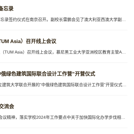
备忘录
3月25日，我校与澳大利亚西澳大学合作备忘录签约仪式在南京召开。副校长雷鹏会见了澳大利亚西澳大学副校长詹妮弗·安·豪威尔教授一行，双方共同签署两校合作备忘录。签约仪式由我校国际交流合作处处长陈荣主持。雷鹏对詹妮弗·安·豪威尔一行表示热烈欢迎，并简要介绍我校历史沿革、学科特色、人才团队等基本情况。他表示，西澳大学是澳大利亚顶尖研究型大学之一，在QS世界大学排名位居前列，土木与结构工程、矿产与采矿工程、环境...
M Asia）召开线上会议
3月15日，我校与慕尼黑工业大学亚洲校区（TUM Asia）召开线上会议，慕尼黑工业大学亚洲校区教育主管Andreas Rau教授、市场与对外联络办主管Ng Gi Gi女士，慕尼黑工业大学校友、我校2021届毕业生张童贵，我校国际交流合作处副处长王春梅、未来技术学院常务副院长刘言正、副院长孙灵通、学工办主任孙浩参加会议。两校就学术交流与人才培养合作的框架协议进行协商。Ng Gi Gi、张童贵分别介绍了慕尼黑工业大学亚洲校区的办学概况、...
中俄绿色建筑国际联合设计工作营”开营仪式
3月6日，由西安建筑科技大学与莫斯科国立建筑大学联合开展的“中俄绿色建筑国际联合设计工作营”开营仪式在主楼435会议室举办。莫斯科国立建筑大学建筑与规划系教授Oleg Adamov、Nina Danilina、Irina Teplova，西安建筑科技大学建筑学院副院长叶飞、陕西省绿色建筑“一带一路”联合实验室负责人李岳岩、建筑学院及国际交流合作处代表，以及两校学生代表同步线上参加。陕西省绿色建筑“一带一路”联合实验室是“丝路国际建筑科...
策交流会
为深入贯彻学校2024年党委全委（扩大）会议精神，落实学校2024年工作要点中关于加快国际化办学步伐相关任务，3月6日，我校在雁塔校区行政楼四楼会议室召开“2024年外国专家项目政策交流会”。会议由国际交流合作处副处长王登甲主持，各学院主管科研与外事副院长、科研办主任参会。会上，国际交流合作处处长陈荣介绍了2024年国际化工作重点和实施路径，强调了外国专家项目对学科发展、人才培养、师资队伍建设的重要推动作用，提...