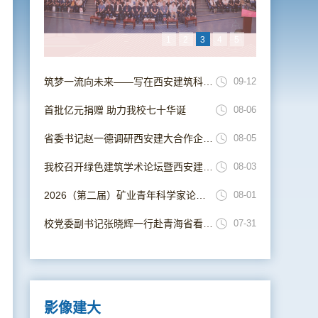
1
2
3
4
5
筑梦一流向未来——写在西安建筑科技大学并校69周年校庆日
09-12
首批亿元捐赠 助力我校七十华诞
08-06
省委书记赵一德调研西安建大合作企业 鼓励校企协同推动产学研用深度融合
08-05
我校召开绿色建筑学术论坛暨西安建筑科技大学建筑学科发展70周年研讨会
08-03
2026（第二届）矿业青年科学家论坛在西安成功举办
08-01
校党委副书记张晓辉一行赴青海省看望我校暑期“三下乡”社会实践团队师生
07-31
影像建大