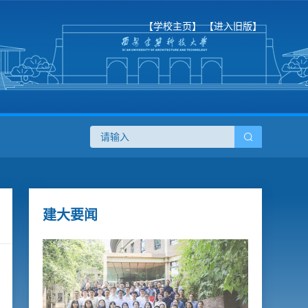
【学校主页】
【进入旧版】
建大要闻