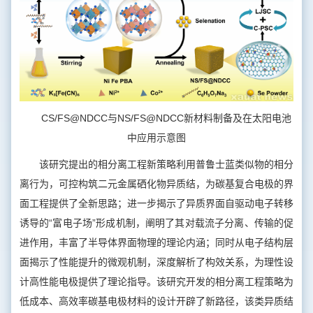
CS/FS@NDCC与NS/FS@NDCC新材料制备及在太阳电池
中应用示意图
该研究提出的相分离工程新策略利用普鲁士蓝类似物的相分
离行为，可控构筑二元金属硒化物异质结，为碳基复合电极的界
面工程提供了全新思路；进一步揭示了异质界面自驱动电子转移
诱导的“富电子场”形成机制，阐明了其对载流子分离、传输的促
进作用，丰富了半导体界面物理的理论内涵；同时从电子结构层
面揭示了性能提升的微观机制，深度解析了构效关系，为理性设
计高性能电极提供了理论指导。该研究开发的相分离工程策略为
低成本、高效率碳基电极材料的设计开辟了新路径，该类异质结