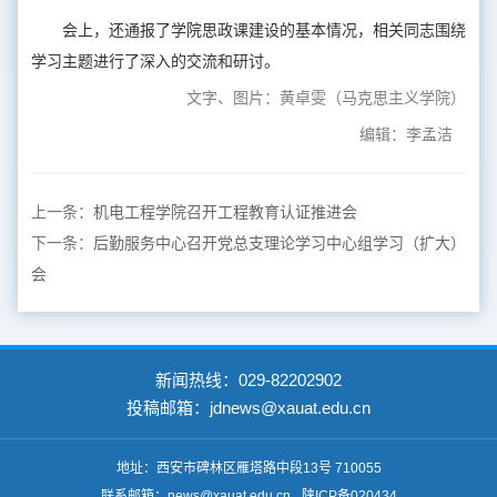
会上，还通报了学院思政课建设的基本情况，相关同志围绕
学习主题进行了深入的交流和研讨。
文字、图片：黄卓雯（马克思主义学院）
编辑：李孟洁
上一条：
机电工程学院召开工程教育认证推进会
下一条：
后勤服务中心召开党总支理论学习中心组学习（扩大）
会
新闻热线：029-82202902
投稿邮箱：jdnews@xauat.edu.cn
地址：西安市碑林区雁塔路中段13号 710055
联系邮箱：news@xauat.edu.cn
陕ICP备020434