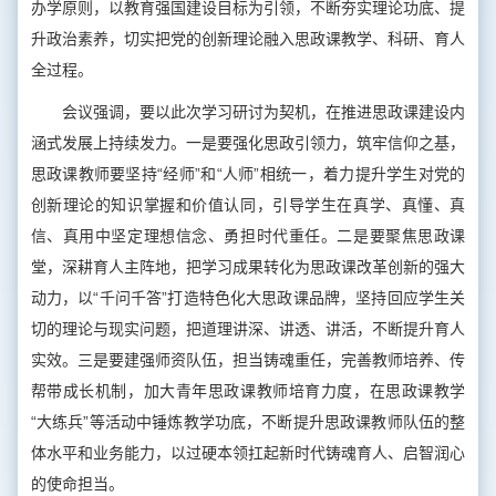
办学原则，以教育强国建设目标为引领，不断夯实理论功底、提
升政治素养，切实把党的创新理论融入思政课教学、科研、育人
全过程。
会议强调，要以此次学习研讨为契机，在推进思政课建设内
涵式发展上持续发力。一是要强化思政引领力，筑牢信仰之基，
思政课教师要坚持“经师”和“人师”相统一，着力提升学生对党的
创新理论的知识掌握和价值认同，引导学生在真学、真懂、真
信、真用中坚定理想信念、勇担时代重任。二是要聚焦思政课
堂，深耕育人主阵地，把学习成果转化为思政课改革创新的强大
动力，以“千问千答”打造特色化大思政课品牌，坚持回应学生关
切的理论与现实问题，把道理讲深、讲透、讲活，不断提升育人
实效。三是要建强师资队伍，担当铸魂重任，完善教师培养、传
帮带成长机制，加大青年思政课教师培育力度，在思政课教学
“大练兵”等活动中锤炼教学功底，不断提升思政课教师队伍的整
体水平和业务能力，以过硬本领扛起新时代铸魂育人、启智润心
的使命担当。