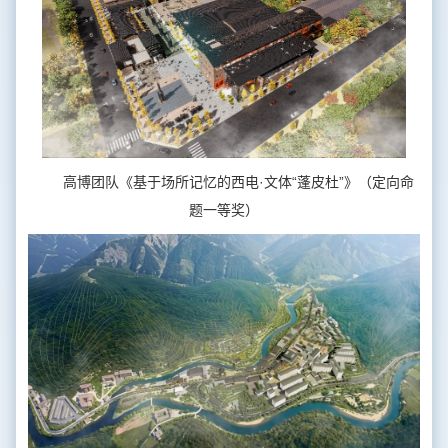
高博团队《基于场所记忆的西电·文体“蓬皮杜”》（定向命
题一等奖）