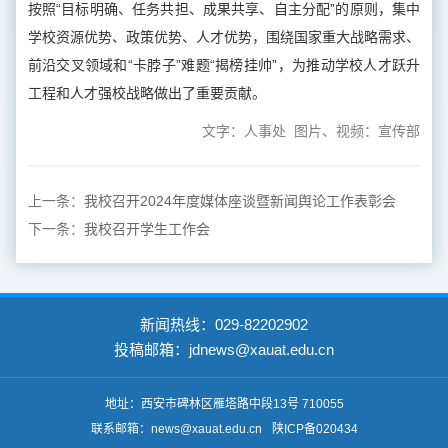
按照“目标明确、任务共担、成果共享、自主分配”的原则，集中
学校资源优势、政策优势、人才优势，围绕国家重大战略需求、
前沿交叉领域和“卡脖子”难题“揭榜挂帅”，为推动学校人才跃升
工程和人才强校战略做出了重要贡献。
文字：人事处 图片、视频：宣传部
上一条：
我校召开2024年度媒体座谈暨新闻舆论工作表彰会
下一条：
我校召开学生工作会
新闻热线：029-82202902
投稿邮箱：jdnews@xauat.edu.cn
地址：西安市碑林区雁塔路中段13号 710055
联系邮箱：news@xauat.edu.cn
陕ICP备020434