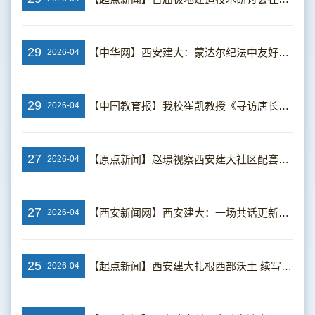
29
【中华网】西安建大：蒙达尔纪法中友好协会师生代表团“汉语桥”来华交流
2026-04
29
【中国教育报】我校崔凯教授《寻访唐长安》琐记
2026-04
27
【原点新闻】赵璟视察西安建大社区配套设施规划建设管理情况
2026-04
27
【西安新闻网】西安建大：一场共话更新的中俄建筑之约
2026-04
25
【起点新闻】西安建大扎根西部沃土 续写西迁荣光
2026-04