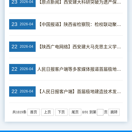
23
【原点新闻】西安建大科研突破为遗产保护撑起“科技伞”
2026-04
23
【中国报道】陕西省检察院：检校联动聚合力 共筑安全防护墙
2026-04
22
【陕西广电网络】西安建大马克思主义学院教师做客陕西广电网络《理响“陕”耀·新时代课堂》栏目
2026-04
22
人民日报客户端等多家媒体报道首届极地建造技术发展与应用研讨会在西安举办
2026-04
22
【人民日报客户端】首届极地建造技术发展与应用研讨会在西安举办
2026-04
共1819条
首页
上页
下页
尾页
8/91
到第
页
跳转