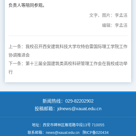
负责人等陪同参观。
文字、图片：李孟洁
编辑：李孟洁
上一条：
我校召开西安建筑科技大学坎特伯雷国际理工学院工作
协调推进会
下一条：
第十三届全国建筑类高校科研管理工作会在我校成功举
行
新闻热线：029-82202902
投稿邮箱：jdnews@xauat.edu.cn
地址：西安市碑林区雁塔路中段13号 710055
联系邮箱：news@xauat.edu.cn
陕ICP备020434