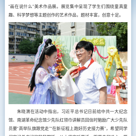
“画在说什么”美术作品展。展览集中呈现了学生们围绕童真童
趣、科学梦想等主题创作的艺术作品，题材丰富，创意十足。
朱晓渭在活动中指出，习近平总书记日前给中共一大纪念
馆、南湖革命纪念馆少先队红领巾讲解员回信时勉励广大少先队
员要“高举队旗跟党走”“在新征程上跑好历史接力赛”，希望同学