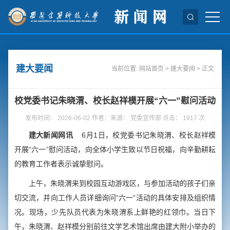
建大要闻
当前位置:
网站首页
>
建大要闻
> 正文
校党委书记朱晓渭、校长赵祥模开展“六一”慰问活动
发布时间： 2026-06-02 作者：来源： 党委宣传部 点击：
1917
次
建大新闻网讯
6月1日，校党委书记朱晓渭、校长赵祥模
开展“六一”慰问活动，向全体小学生致以节日祝福，向辛勤耕耘
的教育工作者表示诚挚慰问。
上午，朱晓渭来到校园互动游戏区，与参加活动的孩子们亲
切交流，并向工作人员详细询问“六一”活动的具体安排及组织情
况。现场，少先队员代表为朱晓渭系上鲜艳的红领巾。当日下
午，朱晓渭、赵祥模分别前往文学艺术馆出席由建大附小举办的