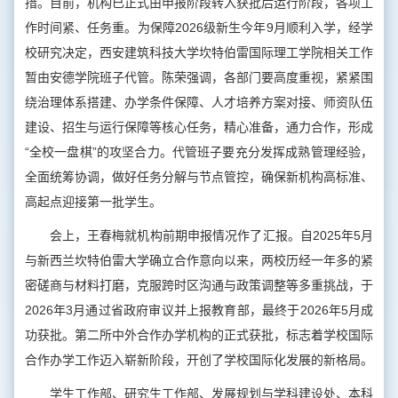
措。目前，机构已正式由申报阶段转入获批后运行阶段，各项工
作时间紧、任务重。为保障2026级新生今年9月顺利入学，经学
校研究决定，西安建筑科技大学坎特伯雷国际理工学院相关工作
暂由安德学院班子代管。陈荣强调，各部门要高度重视，紧紧围
绕治理体系搭建、办学条件保障、人才培养方案对接、师资队伍
建设、招生与运行保障等核心任务，精心准备，通力合作，形成
“全校一盘棋”的攻坚合力。代管班子要充分发挥成熟管理经验，
全面统筹协调，做好任务分解与节点管控，确保新机构高标准、
高起点迎接第一批学生。
会上，王春梅就机构前期申报情况作了汇报。自2025年5月
与新西兰坎特伯雷大学确立合作意向以来，两校历经一年多的紧
密磋商与材料打磨，克服跨时区沟通与政策调整等多重挑战，于
2026年3月通过省政府审议并上报教育部，最终于2026年5月成
功获批。第二所中外合作办学机构的正式获批，标志着学校国际
合作办学工作迈入崭新阶段，开创了学校国际化发展的新格局。
学生工作部、研究生工作部、发展规划与学科建设处、本科