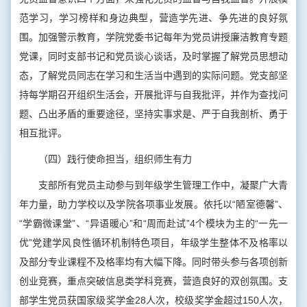
范学习，学习榜样和身边典型，营造学先进、争先进的良好氛
围。加强警示教育，学院党委书记每年为党员讲授廉洁教育专题
党课，同时支部书记和党员谈心谈话，及时掌握了解党员思想动
态，了解党员同志在学习和生活当中遇到的实际问题。党支部坚
持每学期召开组织生活会，开展批评与自我批评，并作为查找问
题、凸出矛盾的重要途径，坚持实事求是、严于自我剖析、勇于
相互批评。
（四）践行使命担当，组织师生有力
支部所有党员主动参与到年级学生管理工作中，凝聚广大青
年力量，助力学校以及学院各项事业发展。依托以“陋室德馨”、
“学霸微课堂”、“异语暖心”和“周而赴试”4个模块为主的“一先一
优”党建学风良性循环机制特色项目，年级学生整体不及格率以
及部分专业课程不及格率均有大幅下降。同时带头参与各项创新
创业竞赛，重点突破信息类学科竞赛，营造良好的双创氛围。支
部学生党员获国家级奖学金28人次，校级奖学金超过150人次，