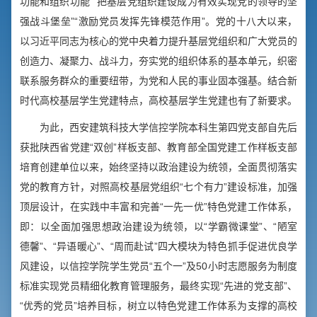
功能和组织功能”“把基层党组织建设成为有效实现党的领导的坚
强战斗堡垒”“激励党员发挥先锋模范作用”。党的十八大以来，
以习近平同志为核心的党中央着力提升基层党组织和广大党员的
创造力、凝聚力、战斗力，夯实党的组织体系的基本单元，织密
联系服务群众的重要纽带，为党和人民的事业固本强基。结合新
时代高校基层学生党建特点，高校基层学生党建也有了新要求。
为此，西安建筑科技大学信控学院本科生第四党支部自先后
获批陕西省党建“双创”样板支部、教育部全国党建工作样板支部
培育创建单位以来，始终坚持以政治建设为统领，全面贯彻落实
党的教育方针，对照高校基层党组织“七个有力”建设标准，加强
顶层设计，在实践中丰富和完善“一先一优”特色党建工作体系，
即：以全面加强思想政治建设为统领，以“学霸微课堂”、“陋室
德馨”、“异语暖心”、“周而赴试”四大模块为特色抓手促进优良学
风建设，以信控学院学生党员“五个一”及50小时志愿服务为制度
标准实现党员精细化教育管理服务，最终实现“先进的党支部”、
“优秀的党员”培养目标，树立以特色党建工作体系为支撑的高校