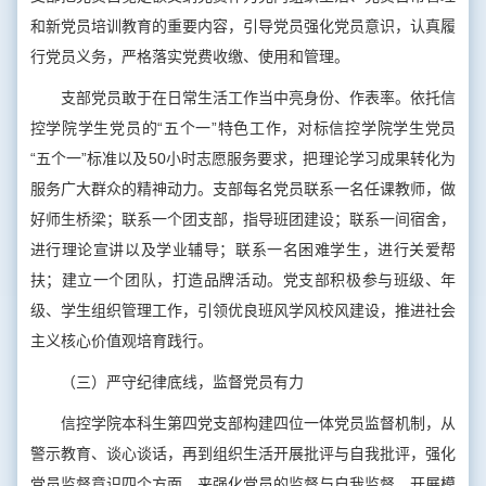
和新党员培训教育的重要内容，引导党员强化党员意识，认真履
行党员义务，严格落实党费收缴、使用和管理。
支部党员敢于在日常生活工作当中亮身份、作表率。依托信
控学院学生党员的“五个一”特色工作，对标信控学院学生党员
“五个一”标准以及50小时志愿服务要求，把理论学习成果转化为
服务广大群众的精神动力。支部每名党员联系一名任课教师，做
好师生桥梁；联系一个团支部，指导班团建设；联系一间宿舍，
进行理论宣讲以及学业辅导；联系一名困难学生，进行关爱帮
扶；建立一个团队，打造品牌活动。党支部积极参与班级、年
级、学生组织管理工作，引领优良班风学风校风建设，推进社会
主义核心价值观培育践行。
（三）严守纪律底线，监督党员有力
信控学院本科生第四党支部构建四位一体党员监督机制，从
警示教育、谈心谈话，再到组织生活开展批评与自我批评，强化
党员监督意识四个方面，来强化党员的监督与自我监督。开展模