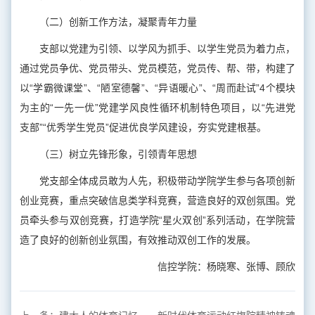
（二）创新工作方法，凝聚青年力量
支部以党建为引领、以学风为抓手、以学生党员为着力点，
通过党员争优、党员带头、党员模范，党员传、帮、带，构建了
以“学霸微课堂”、“陋室德馨”、“异语暖心”、“周而赴试”4个模块
为主的“一先一优”党建学风良性循环机制特色项目，以“先进党
支部”“优秀学生党员”促进优良学风建设，夯实党建根基。
（三）树立先锋形象，引领青年思想
党支部全体成员敢为人先，积极带动学院学生参与各项创新
创业竞赛，重点突破信息类学科竞赛，营造良好的双创氛围。党
员牵头参与双创竞赛，打造学院“星火双创”系列活动，在学院营
造了良好的创新创业氛围，有效推动双创工作的发展。
信控学院：杨晓寒、张博、顾欣