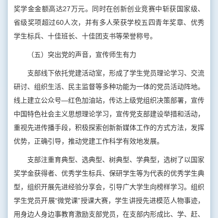
奖学金金额高达27万元。同时在创新创业竞赛中斩获国家级、
省级奖项超过60人次，并有多人荣获学校五四青年奖章、优秀
学生标兵、十佳班长、十佳团支书等荣誉称号。
（五）突出党的声音，宣传师生有力
支部线下依托党建活动室，形成了学生党员理论学习、交流
研讨、组织生活、民主监督等多种功能为一体的党员活动阵地。
线上建立公众号—红色加油站，传达上级党组织决策部署，宣传
中国特色社会主义思想理论学习，宣传党支部建设举措和活动，
重视先进传播手段，积极探索创新新媒体工作的方式方法，发挥
优势，正确引导，推动党建工作科学有效地发展。
支部注重育典型、选典型、树典型、学典型，选树了以国家
奖学金获得者、优秀学生标兵、保研学生等为代表的优秀学生典
型，组织开展先进经验分享会，引导广大学生向榜样学习。组织
学生党员开展“微党课”授课大赛，学生讲授先进模范人物事迹，
用身边人身边事教育激励支部党员，在支部内形成比、学、赶、