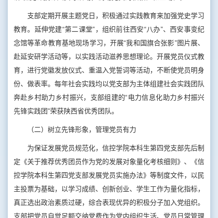
支部定期开展主题党日，积极通过实践教育来加强党史学习
教育。延伸党建“第二课堂”，组织前往西安“八办”、西安事变纪
念馆等革命教育基地现场学习，开展“我和国旗合张影”图片展、
赴延安研学活动等，以实践活动滋养思想理论。开展党员仪式教
育，进行党徽发放仪式、重温入党誓词等活动，不断使党员明身
份、做表率。每年社会实践均以党支部为主体组建社会实践团队
奔赴乡村助力乡村振兴，支部组建的“电力信息化助力乡村振兴
先锋实践团”荣获陕西省优秀团队。
（二）树立先锋形象，管理党员有力
为保证发展党员规范化，信控学院本科生第四党支部先后制
定《关于推荐优秀团员作为党的发展对象量化考核细则》、《信
控学院本科生第四党支部发展党员实施办法》等制度文件，以民
主投票为基础，以学习成绩、创新创业、学生工作为量化指标，
真正选出政治素质过硬，综合表现优异的积极分子加入党组织。
支部把党员自觉足额交纳党费作为党内组织生活、党员日常管理