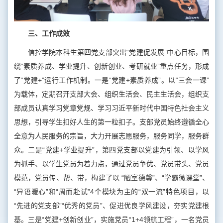
三、工作成效
信控学院本科生第四党支部突出“党建促发展”中心目标，围
绕“素质养成、学业提升、创新创业、考研就业”重点任务，形成
了“党建+”运行工作机制。一是“党建+素质养成”。以“三会一课”
为载体，定期召开支部大会、组织生活会、民主生活会，组织支
部成员认真学习党章党规、学习习近平新时代中国特色社会主义
思想，引导学生扣好人生的第一粒扣子。支部党员始终遵循全心
全意为人民服务的宗旨，大力开展志愿服务，服务同学，服务群
众。二是“党建+学业提升”，第四党支部以党建为引领、以学风
为抓手、以学生党员为着力点，通过党员争优、党员带头、党员
模范，党员传、帮、带，构建了以 “陋室德馨”、“学霸微课堂”、
“异语暖心”和“周而赴试”4个模块为主的“双一流”特色项目，以
“先进的党支部”“优秀的党员”、促进优良学风建设，夯实党建根
基。三是“党建+创新创业”，实施党员“1+4领航工程”，一名党员