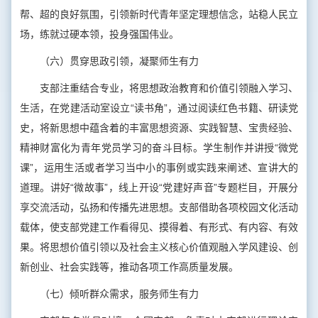
帮、超的良好氛围，引领新时代青年坚定理想信念，站稳人民立
场，练就过硬本领，投身强国伟业。
（六）贯穿思政引领，凝聚师生有力
支部注重结合专业，将思想政治教育和价值引领融入学习、
生活，在党建活动室设立“读书角”，通过阅读红色书籍、研读党
史，将新思想中蕴含着的丰富思想资源、实践智慧、宝贵经验、
精神财富化为青年党员学习的奋斗目标。学生制作并讲授“微党
课”，运用生活或者学习当中小的事例或实践来阐述、宣讲大的
道理。讲好“微故事”，线上开设“党建好声音”专题栏目，开展分
享交流活动，弘扬和传播先进思想。支部借助各项校园文化活动
载体，使支部党建工作看得见、摸得着、有形式、有内容、有效
果。将思想价值引领以及社会主义核心价值观融入学风建设、创
新创业、社会实践等，推动各项工作高质量发展。
（七）倾听群众需求，服务师生有力