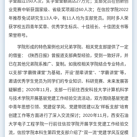
学金超过150人次，奖学金金额高达27万元；支部党员在创新创
业竞赛中斩获国家级、省级奖项超过60人次；在信控学院2022
年推荐免试研究生13人中，有11人均为支部党员。同时多人荣
获学校五四青年奖章、优秀学生标兵、十佳班长、十佳团支书等
荣誉称号。
学院形成的特色案例也对兄弟学院、相关党支部提供了一定
的借鉴：《陕西日报》曾报道支部典型经验，受到一致好评，并
已在其他兄弟院系推广、复制。如我校相关学院结合专业特点，
以支部“学霸微课堂”为基础，开设“朋辈讲堂”、“学霸讲堂”等，
邀请优秀学生党员为同学们的专业知识、科研竞赛、未来发展答
疑解惑；2020年11月，支部一行前往西安科技大学计算机科学
与技术学院开展基层党建工作经验交流活动，双方围绕基层党建
中青年思想引领、党建促学风、党建带团建以及“样板支部”培育
创建工作等方面进行了深入交流探讨；2020年11月，西安石油
大学电子工程学院一行前往信控学院开展学生党建工作经验交
流，信控学院本科生第四党支部介绍了“双一流”党建学风互促模