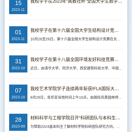
我校学子在2023年“高教社杯”全国大学生数学建模竞赛中再获佳绩
15
2023-11
我校学子在第十六届全国大学生结构设计竞赛中喜获佳绩
01
2023-11
10月26至29日，第十六届全国大学生结构设计竞赛在长沙理工大学举行。我校土木工程学院院长薛建阳、副院长门进杰带队，吴耀鹏、高垚老师指导，申可可、石博凯、王奕森3名同学共同完成的竞赛作品“恒毅桥”历经现场分析计算、模型制作、陈述答辩、模型加载等环节的激烈比拼，最终斩获一等奖，我校荣获“优秀组织奖”。本届大赛以承受移动荷载和撞击荷载的桥梁结构为对象，在赛题中加入多个待定参数。不仅增加了赛题的灵活性，同时...
我校学子在第十八届全国环境友好科技竞赛中获佳绩
31
2023-10
近日，由清华大学、同济大学、西安建筑科技大学、中国环境科学学会共同主办，清华大学承办，清华苏州环境创新研究院、清华x-lab等相关单位协办的第十八届全国环境友好科技竞赛终审答辩落下帷幕。经两轮线上函评、终审答辩会评审，我校共获奖7项，其中科技理念类4项（一等奖2项，二等奖1项，三等奖1项），科技实物类3项（一等奖1项，二等奖2项），再创佳绩。据悉，本次竞赛于4月20日启动报名，5月12日在我校举行启动仪式。本届赛...
我校艺术学院学子连续两年斩获IFLA国际大学生风景园林设计竞赛第一名
07
2023-10
9月29日，肯尼亚当地时间上午10点，由国际风景园林师联盟（IFLA International Federation of Landscape Architects）主办的第59届IFLA国际大学生风景园林设计竞赛颁奖典礼在肯尼亚首都内罗毕举办。西安建筑科技大学艺术学院王葆华教授指导学生金蕴莎、续昭雯、岳瀛雪、张征宇、张越设计的作品“In 2050: Revisit Kilimanjaro to Enjoy the Snow” 斩获分析与规划类第一名，这是艺术学院学生继2014年第51届竞赛首获第一名后，在...
材料科学与工程学院召开“科研团队与本科生面对面”活动暨2024届萃英计划宣讲会
28
2023-09
为帮助2024届本科生了解材料学院科研团队研究方向，拉近与导师距离，掌握学院研究生报考相关政策，9月26日下午，材料科学与工程学院在粉体所一楼报告厅召开“科研团队与本科生面对面”活动暨2024届萃英计划宣讲会。材料学院党委副书记、副院长崔捷，7支建设团队的科研骨干，科研秘书杜晶及2020级考研本科生参加此次活动，会议由2020级辅导员武博一主持。会上，杜晶老师详细分析了2024届考研形势，并对学院“萃英计划”等研究生...