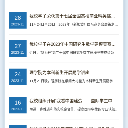
我校学子荣获第十七届全国高校商业精英挑战赛会展专业创新创业实践精英赛亚军
28
2023-11
11月24日至26日，2023年（新加坡）国际商务会展策划大赛中国地区选拔赛暨第十七届全国高校商业精英挑战赛会展专业创新创业实践竞赛精英赛在广州举办，我校公共管理学院学子团队策划的“2024‘长安食辰’——西北首届国际新中式烘焙展”荣获本次会展精英赛本科策划组全国亚军，并将代表中国大陆地区参加在新加坡举办的国际会展竞赛，实现我校在商业精英挑战赛中的全新突破。该竞赛由中国国际贸易促进委员会商业行业委员会、中国...
我校学子在2023年中国研究生数学建模竞赛中再创佳绩
27
2023-11
近日，“华为杯”第二十届中国研究生数学建模竞赛成绩公布，我校学子荣获一等奖3项，二等奖33项，三等奖26项的好成绩，其中一等奖获奖数位列全省并列第一，获奖数量以及参赛队伍相较于往年都有所增加，创我校参加该赛事以来的最好成绩。该项竞赛由教育部学位管理与研究生教育司指导，是全国范围内规模最大、影响最为广泛的研究生国家级赛事。本次竞赛于2023年9月22至26日举行，来自国际和全国各省、自治区、直辖市、特别行政区...
理学院为本科新生开展励学讲座
24
2023-11
11月21日晚，理学院在紫阁大礼堂为本科新生开展励学讲座，院长邵珠山以“筑牢理论基础、开创无限未来”为题为学院2023级全体本科生作报告。讲座中，邵珠山结合自己的求学和工作经历，用生动的案例阐述了基础学科的巨大作用和广阔前景。他指出，基础学科是整个科学体系的源头，是所有技术问题的总开关。喜爱是努力工作的内在动力，是人生成功的必要条件，在座的每一位同学幸运地选择了基础学科，为未来自己探索职业发展可能奠定...
我校组织开展“我看中国建造——国际学生中企探访计划”活动
16
2023-11
为进一步推进和落实校企合作，提高国际学生的专业认知和综合素质，更加深入地了解中国的企业及文化，帮助我校国际学生明确职业发展规划，11月15日，国际教育学院与校大学生就业服务指导中心联合组织开展“我看中国建造——国际学生中企探访计划”系列活动之走进中建三局西北公司。国际教育学院常务副院长段中兴、副院长吴宇、就业服务指导中心主任王凯及27名国际学生等一行参与活动。我校师生一行参观了由中建三局承建的“水流...