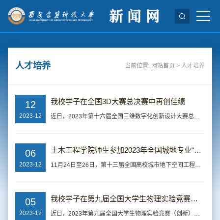
人才培养
当前位置:
网站首页
>
人才培养
我校学子在全国3D大赛总决赛中再创佳绩
12
2023-12
近日，2023年第十六届全国三维数字化创新设计大赛总决赛落幕，我校19支团队入围总决赛，荣获全国一等奖6项、二等奖12项、三等奖1项，位列全省高校第一名，同时，我校荣获优秀组织奖。全国三维数字化创新设计大赛自2008年发起举办以来，已连续成功举办至第16届，受到各地方、高校和企业的重视，赛事规模稳定扩大，参赛高校连续每届超过600所、参赛企业每年超过1000家，初赛参赛人数累积突破800万人、省赛表彰获奖选手累积突破19...
土木工程学院师生参加2023年全国城地专业“一会两赛”并获佳绩
06
2023-12
11月24日至26日，第十三届全国高校城市地下空间工程专业建设研讨会暨第七届高校城市地下空间工程专业青年教师讲课大赛和第七届高校城市地下空间工程专业大学生模型设计竞赛（简称“一会两赛”）举办。我校土木学院岩土教研室张玉伟老师、郑方老师分别在青年教师讲课大赛中获得一等奖和优秀奖。由刘乃飞老师指导的李昊凡、李宇飞、焦志义组成的团队获得模型设计竞赛二等奖，郑方老师指导的陈建勋、王成、余方怡组成的学生团队获...
我校学子在第九届全国大学生物理实验竞赛（创新）中创佳绩
05
2023-12
近日，2023年第九届全国大学生物理实验竞赛（创新）决赛在重庆大学举行，我校5支队伍参赛预赛，4支队伍进入决赛，荣获全国一等奖2项、二等奖2项、三等奖1项，排名全省高校的第三名，创我校参加该赛事以来的最好成绩。同时，我校荣获第九届全国大学生物理实验竞赛（创新）优秀组织奖。全国大学生物理实验竞赛​是教育部高教司批准的全国大学生竞赛项目，是由高等学校国家级实验教学示范中心联席会物理学科组、全国高等学校实验物...