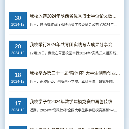
我校入选2024年陕西省优秀博士学位论文数量再创新高
30
2024-12
近日，陕西省教育厅和陕西省学位委员会公布了2024年陕西省优秀博士学位论文评选结果，我校共推荐8篇博士学位论文参评，其中6篇学位论文成功入选，入选数量位列省属高校第二，再创历史新高。“十四五”期间，我校累计入选陕西省优秀博士学位论文19篇。陕西省优秀博士学位论文评选工作是衡量我省博士研究生培养质量的重要标准，对研究生教育有着重要的引领与示范作用。此次成绩的取得，不仅是我校研究生培养高质量的体现，...
我校举行2024年共青团实践育人成果分享会
20
2024-12
12月19日，我校在草堂校区举行2024年“实践归来话实践”共青团实践育人成果分享会。会议总结2024年实践育人工作开展情况，表彰先进集体和个人，部署2025年工作。校团委机关全体干部，各学院团委书记、副书记，校学生会、校研究生会执行主席，受表彰的师生代表和学生代表共计4000余人线上线下参加活动。会议强调，实践育人是高校“大思政”工作体系和“三全育人”工作格局的重要组成部分，是提高人才培养质量的关键举措，...
我校举办第三十一届“粉体杯” 大学生创新创业大赛
18
2024-12
近日，由校团委、创新创业学院、本科生院、研究生院、科学技术研究院、党委学生工作部、党委研究生工作部、粉体工程研究所主办，大学生科技协会、校学生会、校研究生会承办的第三十一届“粉体杯”大学生创新创业大赛终审决赛在雁塔校区举行。全校20个学院共提交参赛作品963件，参赛学生6058人次，指导教师973人次。经资格审查、学术不端行为检测、网络评审、现场答辩等环节，课外学术科技作品竞赛共评选出特等奖作品32件、...
我校学子在2024年数学建模竞赛中再创佳绩
17
2024-12
近期，2024年“高教社杯”全国大学生数学建模竞赛和“中国光谷·华为杯”第二十一届中国研究生数学建模竞赛成绩相继公布，我校学子在两项赛事上分别获得本科组全国一等奖1项、二等奖5项、省级一等奖32项、二等奖36项和研究生数学建模竞赛国家一等奖3项，二等奖36项，三等奖31项的优异成绩。 我校一贯重视基础学科发展和数学建模竞赛工作，自年初赛事启动以来，各级领导多次莅临指导和亲切慰问了暑期培训师生，鼓励学子们在竞赛中增长才干，...