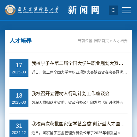
人才培养
当前位置:
网站首页
>
人才培养
我校学子在第二届全国大学生职业规划大赛陕西赛区总决赛中荣获佳绩
17
2025-03
近日，第二届全国大学生职业规划大赛陕西省赛决赛圆满落幕。我校师生在此次比赛中表现卓越，斩获金奖1项、银奖2项、铜奖3项，优秀指导教师荣誉称号1项。国际教育学院葛杉明荣获就业赛道（高教研究生组）金奖，艺术学院王艺蓉荣获就业赛道（高教本科生组）银奖，材料科学与工程学院马乐荣获就业赛道（高教研究生组）银奖，信息与控制工程学院谢凯静荣获就业赛道（高教研究生组）铜奖，建筑学院杨宇烁、化学与化工学院李想荣获成长赛道（...
我校召开立德树人行动计划工作座谈会
13
2025-03
为深入贯彻落实省委、省政府办公厅印发的《新时代陕西省立德树人工作指南》，3月12日，我校在雁塔校区行政楼四楼会议室召开立德树人行动计划工作座谈会。学校相关部门及学院负责人参加会议，会议由校党委副书记梅争利主持。会上，梅争利对《新时代陕西省立德树人工作指南》进行了全面深入的解读。他指出，该指南是推动全省落实立德树人根本任务的关键指引，核心要点涵盖实施五项行动、贯通五种育人途径以及用好四类特色育人资源，...
我校再次获批国家留学基金委“创新型人才国际合作培养项目”
31
2024-12
近日，国家留学基金管理委员会公布了2025年创新型人才国际合作培养项目立项结果，我校未来技术学院牵头申报的“‘双碳’战略下建筑科技领域拔尖创新人才国际合作培养项目”成功获批。这也是我校第三次获批此类项目。该项目依托我校建筑学、城乡规划、土木工程、环境科学与工程、交通运输工程等优势学科和交叉创新研究院，与德国慕尼黑工业大学、勃兰登堡科特布斯理工大学、日本东北大学、澳大利亚悉尼科技大学、西澳大学、...